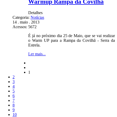
Warmup Rampa da Covilhã
Detalhes
Categoria:
Notícias
14 . maio . 2013
Acessos: 5672
É já no próximo dia 25 de Maio, que se vai realizar
o Warm UP para a Rampa da Covilhã - Serra da
Estrela.
Ler mais...
1
2
3
4
5
6
7
8
9
10