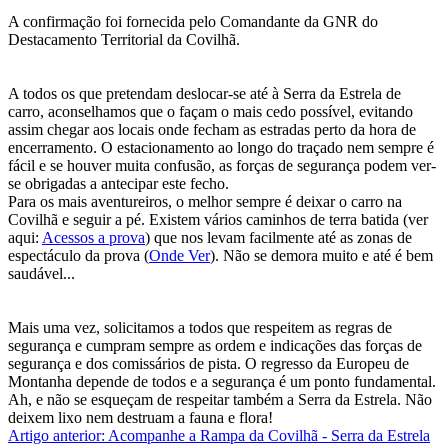
A confirmação foi fornecida pelo Comandante da GNR do
Destacamento Territorial da Covilhã.
A todos os que pretendam deslocar-se até à Serra da Estrela de
carro, aconselhamos que o façam o mais cedo possível, evitando
assim chegar aos locais onde fecham as estradas perto da hora de
encerramento. O estacionamento ao longo do traçado nem sempre é
fácil e se houver muita confusão, as forças de segurança podem ver-
se obrigadas a antecipar este fecho.
Para os mais aventureiros, o melhor sempre é deixar o carro na
Covilhã e seguir a pé. Existem vários caminhos de terra batida (ver
aqui:
Acessos a prova
) que nos levam facilmente até as zonas de
espectáculo da prova (
Onde Ver
). Não se demora muito e até é bem
saudável...
Mais uma vez, solicitamos a todos que respeitem as regras de
segurança e cumpram sempre as ordem e indicações das forças de
segurança e dos comissários de pista. O regresso da Europeu de
Montanha depende de todos e a segurança é um ponto fundamental.
Ah, e não se esqueçam de respeitar também a Serra da Estrela. Não
deixem lixo nem destruam a fauna e flora!
Artigo anterior: Acompanhe a Rampa da Covilhã - Serra da Estrela