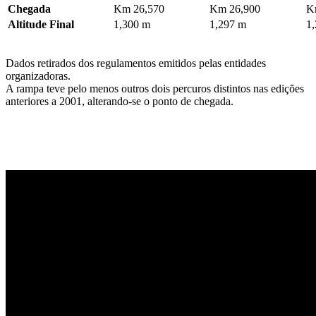
Chegada
Km 26,570
Km 26,900
K
Altitude Final
1,300 m
1,297 m
1
Dados retirados dos regulamentos emitidos pelas entidades
organizadoras.
A rampa teve pelo menos outros dois percuros distintos nas edições
anteriores a 2001, alterando-se o ponto de chegada.