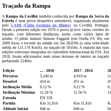
Traçado da Rampa
A
Rampa da Covilhã
também conhecida por
Rampa da Serra da
Estrela
é uma prova desportiva automóvel, organizada atualmente
pelo
CAMI (Clube Aventura do Minho)
, na Covilhã, Portugal.
Desde a primeira edição em 1976 a prova já teve várias versões do
traçado, com diferentes distâncias, assim como vários tipos de
asfalto. O piloto italiano Simone Faggioli (em Osella FA 30), em
2009 fixou o recorde da subida em 2m 28,839s (a uma velocidade
média de 121.178 Km/h), no traçado de 5010m. A maioria das suas
edições estiveram integradas no calendário internacional da FIA. Em
2018, foram adicionados mais umas dezenas de metros ao traçado
perfazendo 5240m.
Edição
... - 2018
2017 - 2014
20
Percurso
5,240 m
4,910 m
5
Desnível
454 m
451 m
4
Inclinação Média
9,12 %
9,12 %
9
Inclinação Máxima
11,56 %
11,56 %
1
Estrada
EN 339
Partida
Km 31,810
Km 31,810
K
Altitude Inicial
846 m
846 m
8