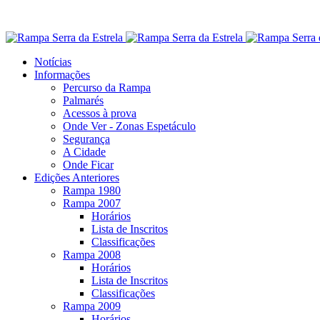
Notícias
Informações
Percurso da Rampa
Palmarés
Acessos à prova
Onde Ver - Zonas Espetáculo
Segurança
A Cidade
Onde Ficar
Edições Anteriores
Rampa 1980
Rampa 2007
Horários
Lista de Inscritos
Classificações
Rampa 2008
Horários
Lista de Inscritos
Classificações
Rampa 2009
Horários