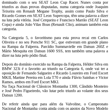
dominado com o seu SEAT Leon Cup Racer. Nunes conta por
triunfos as duas provas disputadas, numa categoria onde Joaquim
Teixeira em Renault Megane Trophy, assim como Paulo Silva e
Ricardo Gomes em SEAT Leon Supercopa, têm uma palavra a dizer
na luta pela vitória. José Cerqueira e Francisco Marrão (SEAT Leon
Copa) e ainda João Vilas Boas (Renault Clio), animam também esta
categoria.
Na Categoria 5, o favoritismo para esta prova recai em Carlos
Oliveira e no seu Porsche 911 SC, que estiveram em grande plano
na Rampa da Falperra. Parcídio Summavielle em Datsun 260Z e
Mário Mesquita em Datsun 1600 SSS, tem também uma palavra a
dizer na luta pelo pódio final.
Depois do domínio exercido na Rampa da Falperra, Hélder Silva em
BMW 323i é o favorito ao triunfo na Categoria 6, onde vai ter a
oposição de Fernando Salgueiro e Ricardo Loureiro em Ford Escort
MKII, Martine Pereira em Lola T70 e ainda Flávio Sainhas e Victor
Ramos, ambos em Ford Escort MKI.
Na Taça Nacional de Clássicos Montanha 1300, Cândido Monteiro
e José Pedro Figueiredo, vão lutar pelo triunfo ao volante dos seus
Datsun 1200.
De referir ainda que para além da Valvoline, o Campeonato
Nacional de Montanha conta ainda com os apoios da Novo Modelo