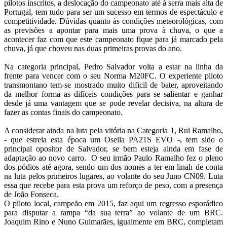
pilotos inscritos, a deslocação do campeonato até à serra mais alta de
Portugal, tem tudo para ser um sucesso em termos de espectáculo e
competitividade. Dúvidas quanto às condições meteorológicas, com
as previsões a apontar para mais uma prova à chuva, o que a
acontecer faz com que este campeonato fique para já marcado pela
chuva, já que choveu nas duas primeiras provas do ano.
Na categoria principal, Pedro Salvador volta a estar na linha da
frente para vencer com o seu Norma M20FC. O experiente piloto
transmontano tem-se mostrado muito dificil de bater, aproveitando
da melhor forma as difíceis condições para se salientar e ganhar
desde já uma vantagem que se pode revelar decisiva, na altura de
fazer as contas finais do campeonato.
A considerar ainda na luta pela vitória na Categoria 1, Rui Ramalho,
- que estreia esta época um Osella PA21S EVO -, tem sido o
principal opositor de Salvador, se bem esteja ainda em fase de
adaptação ao novo carro. O seu irmão Paulo Ramalho fez o pleno
dos pódios até agora, sendo um dos nomes a ter em linah de conta
na luta pelos primeiros lugares, ao volante do seu Juno CN09. Luta
essa que recebe para esta prova um reforço de peso, com a presença
de João Fonseca.
O piloto local, campeão em 2015, faz aqui um regresso esporádico
para disputar a rampa “da sua terra” ao volante de um BRC.
Joaquim Rino e Nuno Guimarães, igualmente em BRC, completam