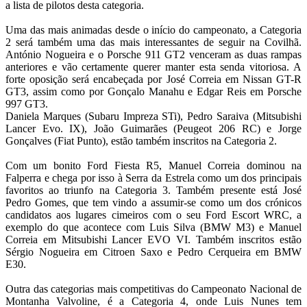
a lista de pilotos desta categoria.
Uma das mais animadas desde o início do campeonato, a Categoria
2 será também uma das mais interessantes de seguir na Covilhã.
António Nogueira e o Porsche 911 GT2 venceram as duas rampas
anteriores e vão certamente querer manter esta senda vitoriosa. A
forte oposição será encabeçada por José Correia em Nissan GT-R
GT3, assim como por Gonçalo Manahu e Edgar Reis em Porsche
997 GT3.
Daniela Marques (Subaru Impreza STi), Pedro Saraiva (Mitsubishi
Lancer Evo. IX), João Guimarães (Peugeot 206 RC) e Jorge
Gonçalves (Fiat Punto), estão também inscritos na Categoria 2.
Com um bonito Ford Fiesta R5, Manuel Correia dominou na
Falperra e chega por isso à Serra da Estrela como um dos principais
favoritos ao triunfo na Categoria 3. Também presente está José
Pedro Gomes, que tem vindo a assumir-se como um dos crónicos
candidatos aos lugares cimeiros com o seu Ford Escort WRC, a
exemplo do que acontece com Luis Silva (BMW M3) e Manuel
Correia em Mitsubishi Lancer EVO VI. Também inscritos estão
Sérgio Nogueira em Citroen Saxo e Pedro Cerqueira em BMW
E30.
Outra das categorias mais competitivas do Campeonato Nacional de
Montanha Valvoline, é a Categoria 4, onde Luis Nunes tem