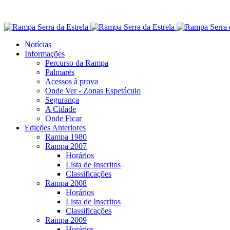
Notícias
Informações
Percurso da Rampa
Palmarés
Acessos à prova
Onde Ver - Zonas Espetáculo
Segurança
A Cidade
Onde Ficar
Edições Anteriores
Rampa 1980
Rampa 2007
Horários
Lista de Inscritos
Classificações
Rampa 2008
Horários
Lista de Inscritos
Classificações
Rampa 2009
Horários