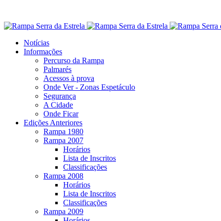
Notícias
Informações
Percurso da Rampa
Palmarés
Acessos à prova
Onde Ver - Zonas Espetáculo
Segurança
A Cidade
Onde Ficar
Edições Anteriores
Rampa 1980
Rampa 2007
Horários
Lista de Inscritos
Classificações
Rampa 2008
Horários
Lista de Inscritos
Classificações
Rampa 2009
Horários