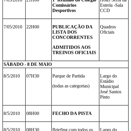
Comissários
Estrela -Sala
Desportivos
CCD
7/05/2010
22H00
PUBLICAÇÃO DA
Quadros
LISTA DOS
Oficiais
CONCORRENTES
ADMITIDOS AOS
TREINOS OFICIAIS
SÁBADO - 8 DE MAIO
8/5/2010
07H30
Parque de Partida
Largo do
Estádio
(todas as categorias)
Municipal
José Santos
Pinto
8/5/2010
08H00
FECHO DA PISTA
8/5/2010
08H30
Briefing com todos os
Largo do