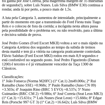
foi ganha por José Correia, pela magérrima margem de 35 milésimas
de segundo(!), sobre Luís Nunes. Luís Silva (BMW E30) continua a
rondar, anda lá por perto, a pouco mais de 1,5s.
A luta pela Categoria 3, aumentou de intensidade, principalmente a
partir do momento em que a transmissão do Ford Fiesta traiu Tiago
Reis e o colocou de fora da corrida; a incógnita nesta altura passa
pela possibilidade de o problema ser, ou não resolvido, para a última
e decisiva subida de prova.
José Pedro Gomes (Ford Escort MKII) voltou a ser o mais rápido na
Categoria 4,retirou dos segundos ao tempo da subida de treinos
desta manhã e tem já a vitória na categoria praticamente controlada.
Flávio Saínhas (Ford Escort MKI) rodou em mais 8,9 segundos e
está confortável no segundo posto. José Pedro Figueiredo (Datsun
1200) é terceiro e é já virtualmente vencedor da Taça 1300 de
Clássicos.
Classificações:
1º João Fonseca (Norma M20FC) (1º Cat.1) 2m49.006s; 2º Rui
Ramalho (Juno SSE) +0.968s; 3º Paulo Ramalho (Juno CN 09)
+3.503s; 4º Joaquim Rino (BRC 5 EVO) +8.537s; 5º Nuno
Guimarães (BRC CM 2) +9.986s; 6º José Correia (Seat Leon MK3)
(1º Cat.3) +15.631s; 7º Luís Nunes (Seat Leon) +15.666s; 8º Edgar
Reis (Porsche 997 GT 3) (1º Cat.2) +16.642s; Luís Silva (BMW