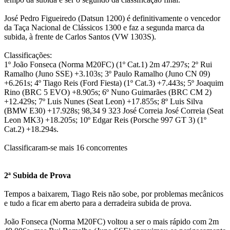
José Pedro Figueiredo (Datsun 1200) é definitivamente o vencedor
da Taça Nacional de Clássicos 1300 e faz a segunda marca da
subida, à frente de Carlos Santos (VW 1303S).
Classificações:
1º João Fonseca (Norma M20FC) (1º Cat.1) 2m 47.297s; 2º Rui
Ramalho (Juno SSE) +3.103s; 3º Paulo Ramalho (Juno CN 09)
+6.261s; 4º Tiago Reis (Ford Fiesta) (1º Cat.3) +7.443s; 5º Joaquim
Rino (BRC 5 EVO) +8.905s; 6º Nuno Guimarães (BRC CM 2)
+12.429s; 7º Luis Nunes (Seat Leon) +17.855s; 8º Luis Silva
(BMW E30) +17.928s; 98,34 9 323 José Correia José Correia (Seat
Leon MK3) +18.205s; 10º Edgar Reis (Porsche 997 GT 3) (1º
Cat.2) +18.294s.
Classificaram-se mais 16 concorrentes
2ª Subida de Prova
Tempos a baixarem, Tiago Reis não sobe, por problemas mecânicos
e tudo a ficar em aberto para a derradeira subida de prova.
João Fonseca (Norma M20FC) voltou a ser o mais rápido com 2m