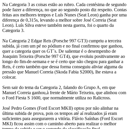
Na Categoria 3 as coisas estão ao rubro. Cada centésima de segundo
pode fazer a diferença, no que ao segundo posto diz respeito. Contas
feitas aos melhores tempos e Luís Nunes (Seat Leon) ganha por uma
diferença de 0,315s, levando a melhor sobre José Correia (Seat
Leon). Luís Silva esteve também nesta guerra, foi o quarto da
Categoria 3.
Na Categoria 2 Edgar Reis (Porsche 997 GT3) cumpriu a terceira
subida, já com um pé no pódium e no final confirmou que ganhou,
quer a categoria quer os GT´s. De salientar é o desempenho de
Joaquim Teixeira (Porsche 997 GT4), que evoluiu positivamente ao
longo do fim-de-semana e se é certo que não chegou para ganhar a
Reis, é certo também que dessa forma conseguiu aliviar alguma da
pressão que Manuel Correia (Skoda Fabia S2000), lhe estava a
colocar.
Sem sair do tema da Categoria 2, falando do Grupo A, em que
Manuel Correia ganhou,à frente de Mário Teixeira, que alinhou com
o Ford Fiesta S 1600, que normalmente utiliza no Ralicross.
José Pedro Gomes (Ford Escort MKII) optou por não alinhar na
última subida de prova, pois os tempos até aí realizados já eram
suficientes para assegurarem a vitória. Flávio Saínhas (Ford Escort
MKI) ficou assim com o caminho aberto para realizar o melhor
tempo da subida e ser o segundo da classificação final.