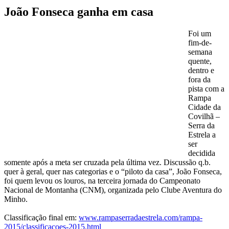
João Fonseca ganha em casa
Foi um
fim-de-
semana
quente,
dentro e
fora da
pista com a
Rampa
Cidade da
Covilhã –
Serra da
Estrela a
ser
decidida
somente após a meta ser cruzada pela última vez. Discussão q.b.
quer à geral, quer nas categorias e o “piloto da casa”, João Fonseca,
foi quem levou os louros, na terceira jornada do Campeonato
Nacional de Montanha (CNM), organizada pelo Clube Aventura do
Minho.
Classificação final em:
www.rampaserradaestrela.com/rampa-
2015/classificacoes-2015.html