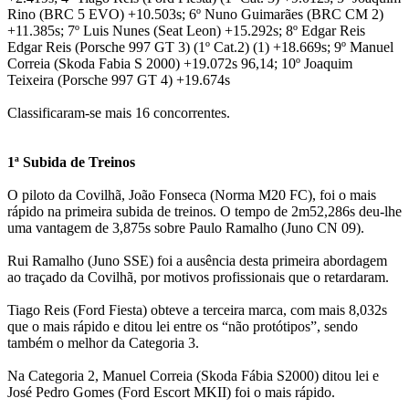
Rino (BRC 5 EVO) +10.503s; 6º Nuno Guimarães (BRC CM 2)
+11.385s; 7º Luis Nunes (Seat Leon) +15.292s; 8º Edgar Reis
Edgar Reis (Porsche 997 GT 3) (1º Cat.2) (1) +18.669s; 9º Manuel
Correia (Skoda Fabia S 2000) +19.072s 96,14; 10º Joaquim
Teixeira (Porsche 997 GT 4) +19.674s
Classificaram-se mais 16 concorrentes.
1ª Subida de Treinos
O piloto da Covilhã, João Fonseca (Norma M20 FC), foi o mais
rápido na primeira subida de treinos. O tempo de 2m52,286s deu-lhe
uma vantagem de 3,875s sobre Paulo Ramalho (Juno CN 09).
Rui Ramalho (Juno SSE) foi a ausência desta primeira abordagem
ao traçado da Covilhã, por motivos profissionais que o retardaram.
Tiago Reis (Ford Fiesta) obteve a terceira marca, com mais 8,032s
que o mais rápido e ditou lei entre os “não protótipos”, sendo
também o melhor da Categoria 3.
Na Categoria 2, Manuel Correia (Skoda Fábia S2000) ditou lei e
José Pedro Gomes (Ford Escort MKII) foi o mais rápido.