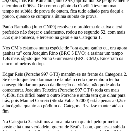
49,006s, mas Rui Ramalho (Juno SSE) aproximou-se perigosamente
e terminou 0,968s. Ora como o piloto da Covilhã teve um mau
tempo na subida de prova de ontem, fica tudo adiado para daqui a
pouco, quando se cumprir a última subida de prova.
Paulo Ramalho (Juno CN09) resolveu o problema de caixa e terá
preferido não forçar o andamento, rodou no segundo 52, com mais
3,5s que Fonseca, é terceiro na geral e na Categoria 1.
Nos CM´s estamos numa espécie de “ora agora ganho eu, ora agora
ganhas tu” com Joaquim Rino (BRC 5 EVO) a assinar um tempo
1,4s mais rápido que Nuno Guimarães (BRC CM2). Encerram os
cinco primeiros do top.
Edgar Reis (Porsche 997 GT3) mantém-se na frente da Categoria 2.
Se é certo que tem dominado é também certo que embora tenha
conseguido dar um passo da direcção da vitória, não pode ainda
comemorar. Joaquim Teixeira (Porsche 997 GT4) roda em mais
4,458s, fica difícil bater o outro Porsche e ainda tem que olhar para
trás, pois Manuel Correia (Skoda Fabia S2000) está apenas a 0,2s e
a incógnita quanto ao pódium da Categoria 3 vai-se manter até ao
fim.
Na Categoria 3 assistimos a uma luta sem quartel pelo primeiro
posto e há uma verdadeira guerra de Seat´s Leon, que nesta subida