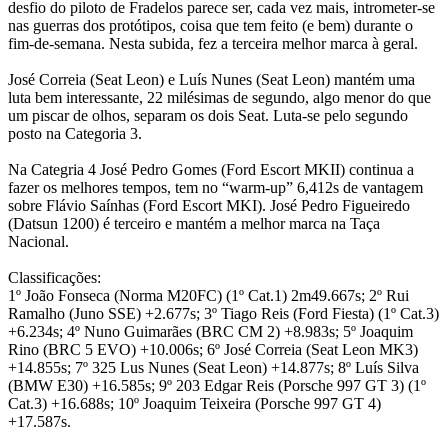
desfio do piloto de Fradelos parece ser, cada vez mais, intrometer-se
nas guerras dos protótipos, coisa que tem feito (e bem) durante o
fim-de-semana. Nesta subida, fez a terceira melhor marca à geral.
José Correia (Seat Leon) e Luís Nunes (Seat Leon) mantém uma
luta bem interessante, 22 milésimas de segundo, algo menor do que
um piscar de olhos, separam os dois Seat. Luta-se pelo segundo
posto na Categoria 3.
Na Categria 4 José Pedro Gomes (Ford Escort MKII) continua a
fazer os melhores tempos, tem no “warm-up” 6,412s de vantagem
sobre Flávio Saínhas (Ford Escort MKI). José Pedro Figueiredo
(Datsun 1200) é terceiro e mantém a melhor marca na Taça
Nacional.
Classificações:
1º João Fonseca (Norma M20FC) (1º Cat.1) 2m49.667s; 2º Rui
Ramalho (Juno SSE) +2.677s; 3º Tiago Reis (Ford Fiesta) (1º Cat.3)
+6.234s; 4º Nuno Guimarães (BRC CM 2) +8.983s; 5º Joaquim
Rino (BRC 5 EVO) +10.006s; 6º José Correia (Seat Leon MK3)
+14.855s; 7º 325 Lus Nunes (Seat Leon) +14.877s; 8º Luís Silva
(BMW E30) +16.585s; 9º 203 Edgar Reis (Porsche 997 GT 3) (1º
Cat.3) +16.688s; 10º Joaquim Teixeira (Porsche 997 GT 4)
+17.587s.