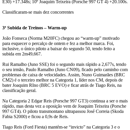
E30) +17.348s; 10º Joaquim Teixeira (Porsche 997 GT 4) +20.100s.
Classificaram-se mais dez concorrentes
3ª Subida de Treinos – Warm-up
João Fonseca (Norma M20FC) chegou ao “warm-up” motivado
para esquecer o percalço de ontem e fez a melhor marca. Foi,
inclusive, o único piloto a baixar do segundo 50, tendo feito a
subida em 2m49,667.
Rui Ramalho (Juno SSE) foi o segundo mais rápido a 2,677s, tendo
o seu irmão, Paulo Ramalho (Juno CN09), ficado pelo caminho com
problemas de caixa de velocidades. Assim, Nuno Guimarães (BRC
CM2) é o terceiro melhor na Categoria 1, líder nos CM, depois de
bater Joaquim RIno (BRC 5 EVO) e ficar atrás de Tiago Reis, na
classificação geral.
Na Categoria 2 Edgar Reis (Porsche 997 GT3) continua a ser o mais
rápido, mas desta vez a oposição vem de Joaquim Teixeira (Porsche
997 GT4). O piloto transmontano ultrapassou José Correia (Skoda
Fabia S2000) e ficou a 0,9s de Reis.
Tiago Reis (Ford Fiesta) mantém-se “invicto” na Categoria 3 e o