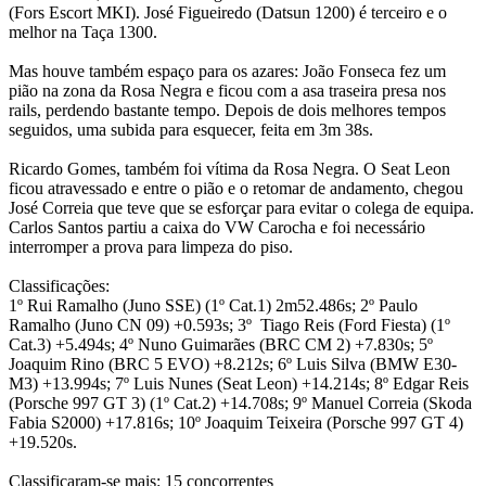
(Fors Escort MKI). José Figueiredo (Datsun 1200) é terceiro e o
melhor na Taça 1300.
Mas houve também espaço para os azares: João Fonseca fez um
pião na zona da Rosa Negra e ficou com a asa traseira presa nos
rails, perdendo bastante tempo. Depois de dois melhores tempos
seguidos, uma subida para esquecer, feita em 3m 38s.
Ricardo Gomes, também foi vítima da Rosa Negra. O Seat Leon
ficou atravessado e entre o pião e o retomar de andamento, chegou
José Correia que teve que se esforçar para evitar o colega de equipa.
Carlos Santos partiu a caixa do VW Carocha e foi necessário
interromper a prova para limpeza do piso.
Classificações:
1º Rui Ramalho (Juno SSE) (1º Cat.1) 2m52.486s; 2º Paulo
Ramalho (Juno CN 09) +0.593s; 3º Tiago Reis (Ford Fiesta) (1º
Cat.3) +5.494s; 4º Nuno Guimarães (BRC CM 2) +7.830s; 5º
Joaquim Rino (BRC 5 EVO) +8.212s; 6º Luis Silva (BMW E30-
M3) +13.994s; 7º Luis Nunes (Seat Leon) +14.214s; 8º Edgar Reis
(Porsche 997 GT 3) (1º Cat.2) +14.708s; 9º Manuel Correia (Skoda
Fabia S2000) +17.816s; 10º Joaquim Teixeira (Porsche 997 GT 4)
+19.520s.
Classificaram-se mais: 15 concorrentes