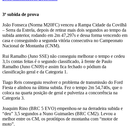
3ª subida de prova
João Fonseca (Norma M20FC) venceu a Rampa Cidade da Covilhã
– Serra da Estrela, depois de retirar mais dois segundos ao tempo da
subida anterior, rodando em 2m 47,297s e dessa forma vencendo em
casa e conseguindo a segunda vitória consecutiva no Campeonato
Nacional de Montanha (CNM).
Rui Ramalho (Juno SSE) não conseguiu melhorar o tempo e cedeu
3,1s contas feitas é o segundo classificado, à frente de Paulo
Ramalho (Juno CN09) e assim fica fechado o pódium da
classificação geral e da Categoria 1.
Tiago Reis conseguiu resolver o problema de transmissão do Ford
Fiesta e alinhou na última subida. Fez o tempo 2m 54,740s, que o
coloca na quarta posição de geral e pulveriza a concorrência na
Categoria 3.
Joaquim Rino (BRC 5 EVO) empenhou-se na derradeira subida e
“deu” 3,5 segundos a Nuno Guimarães (BRC CM2). Levou a
melhor entre os CM, os protótipos de montanha com “motor de
moto”.