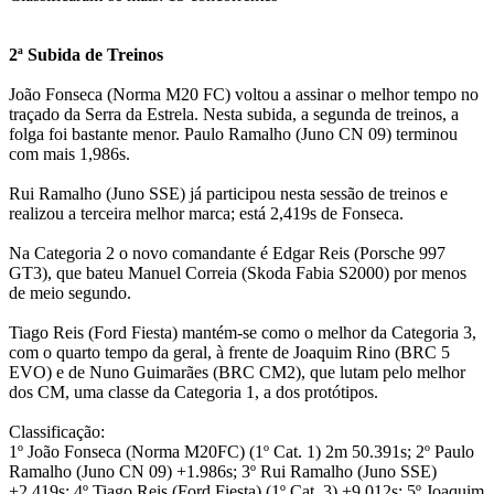
2ª Subida de Treinos
João Fonseca (Norma M20 FC) voltou a assinar o melhor tempo no
traçado da Serra da Estrela. Nesta subida, a segunda de treinos, a
folga foi bastante menor. Paulo Ramalho (Juno CN 09) terminou
com mais 1,986s.
Rui Ramalho (Juno SSE) já participou nesta sessão de treinos e
realizou a terceira melhor marca; está 2,419s de Fonseca.
Na Categoria 2 o novo comandante é Edgar Reis (Porsche 997
GT3), que bateu Manuel Correia (Skoda Fabia S2000) por menos
de meio segundo.
Tiago Reis (Ford Fiesta) mantém-se como o melhor da Categoria 3,
com o quarto tempo da geral, à frente de Joaquim Rino (BRC 5
EVO) e de Nuno Guimarães (BRC CM2), que lutam pelo melhor
dos CM, uma classe da Categoria 1, a dos protótipos.
Classificação:
1º João Fonseca (Norma M20FC) (1º Cat. 1) 2m 50.391s; 2º Paulo
Ramalho (Juno CN 09) +1.986s; 3º Rui Ramalho (Juno SSE)
+2.419s; 4º Tiago Reis (Ford Fiesta) (1º Cat. 3) +9.012s; 5º Joaquim