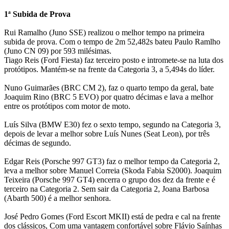
1ª Subida de Prova
Rui Ramalho (Juno SSE) realizou o melhor tempo na primeira
subida de prova. Com o tempo de 2m 52,482s bateu Paulo Ramlho
(Juno CN 09) por 593 milésimas.
Tiago Reis (Ford Fiesta) faz terceiro posto e intromete-se na luta dos
protótipos. Mantém-se na frente da Categoria 3, a 5,494s do líder.
Nuno Guimarães (BRC CM 2), faz o quarto tempo da geral, bate
Joaquim Rino (BRC 5 EVO) por quatro décimas e lava a melhor
entre os protótipos com motor de moto.
Luís Silva (BMW E30) fez o sexto tempo, segundo na Categoria 3,
depois de levar a melhor sobre Luís Nunes (Seat Leon), por três
décimas de segundo.
Edgar Reis (Porsche 997 GT3) faz o melhor tempo da Categoria 2,
leva a melhor sobre Manuel Correia (Skoda Fabia S2000). Joaquim
Teixeira (Porsche 997 GT4) encerra o grupo dos dez da frente e é
terceiro na Categoria 2. Sem sair da Categoria 2, Joana Barbosa
(Abarth 500) é a melhor senhora.
José Pedro Gomes (Ford Escort MKII) está de pedra e cal na frente
dos clássicos, Com uma vantagem confortável sobre Flávio Saínhas