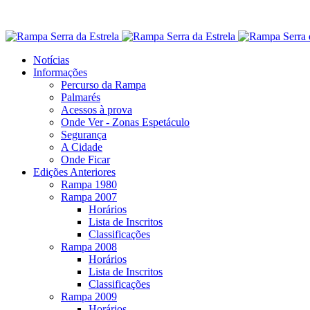
Notícias
Informações
Percurso da Rampa
Palmarés
Acessos à prova
Onde Ver - Zonas Espetáculo
Segurança
A Cidade
Onde Ficar
Edições Anteriores
Rampa 1980
Rampa 2007
Horários
Lista de Inscritos
Classificações
Rampa 2008
Horários
Lista de Inscritos
Classificações
Rampa 2009
Horários